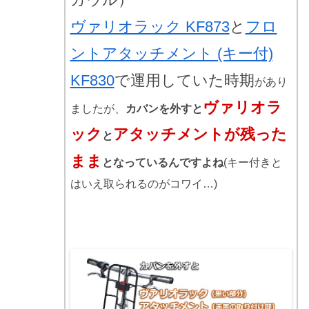
ヴァリオラック KF873
と
フロ
ントアタッチメント (キー付)
KF830
で運用していた時期
があり
ヴァリオラ
ましたが、
カバンを外すと
ック
アタッチメントが残った
と
まま
となっているんですよね
(キー付きと
はいえ取られるのがコワイ…)