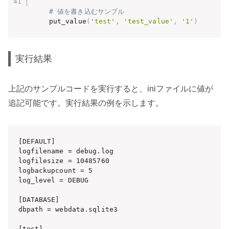
# 値を書き込むサンプル
    put_value
(
'test'
,
'test_value'
,
'1'
)
実行結果
上記のサンプルコードを実行すると、iniファイルに値が
追記可能です。実行結果の例を示します。
[DEFAULT]

logfilename = debug.log

logfilesize = 10485760

logbackupcount = 5

log_level = DEBUG

[DATABASE]

dbpath = webdata.sqlite3

[test]
