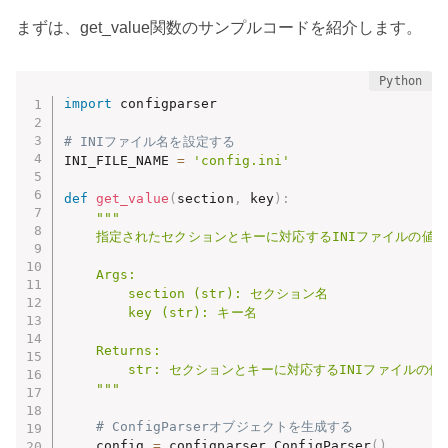
まずは、get_value関数のサンプルコードを紹介します。
import
 configparser

# INIファイル名を設定する
INI_FILE_NAME 
=
'config.ini'
def
get_value
(
section
,
 key
)
:
"""

    指定されたセクションとキーに対応するINIファイルの値を
    Args:

        section (str): セクション名

        key (str): キー名

    Returns:

        str: セクションとキーに対応するINIファイルの値

    """
# ConfigParserオブジェクトを生成する
    config 
=
 configparser
.
ConfigParser
(
)