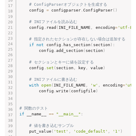
# ConfigParserオブジェクトを生成する
    config 
=
 configparser
.
ConfigParser
(
)
# INIファイルを読み込む
    config
.
read
(
INI_FILE_NAME
,
 encoding
=
'utf-8'
# 指定されたセクションが存在しない場合は追加する
if
not
 config
.
has_section
(
section
)
:
        config
.
add_section
(
section
)
# セクションとキーに値を設定する
    config
.
set
(
section
,
 key
,
 value
)
# INIファイルに書き込む
with
open
(
INI_FILE_NAME
,
'w'
,
 encoding
=
'utf
        config
.
write
(
configfile
)
# 関数のテスト
if
 __name__ 
==
"__main__"
:
# 値を書き込むサンプル
    put_value
(
'test'
,
'code_default'
,
'1'
)