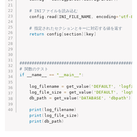
# INIファイルを読み込む
    config
.
read
(
INI_FILE_NAME
,
 encoding
=
'utf-8'
# 指定されたセクションとキーに対応する値を返す
return
 config
[
section
]
[
key
]
###############################################
# 関数のテスト
if
 __name__ 
==
"__main__"
:
    log_filename 
=
 get_value
(
'DEFAULT'
,
'logfil
    log_file_size 
=
 get_value
(
'DEFAULT'
,
'logfi
    db_path 
=
 get_value
(
'DATABASE'
,
'dbpath'
)
print
(
log_filename
)
print
(
log_file_size
)
print
(
db_path
)