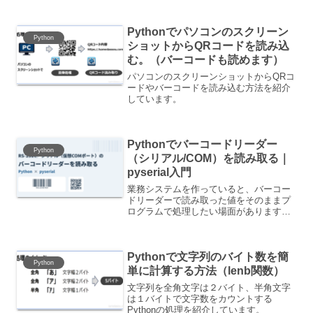
Pythonでパソコンのスクリーン
Python
ショットからQRコードを読み込
む。（バーコードも読めます）
パソコンのスクリーンショットからQRコ
ードやバーコードを読み込む方法を紹介
しています。
Pythonでバーコードリーダー
Python
（シリアル/COM）を読み取る｜
pyserial入門
業務システムを作っていると、バーコー
ドリーダーで読み取った値をそのままプ
ログラムで処理したい場面があります。
本記事では、Pythonのpyserialを使っ
て、シリアル接続したバーコードリーダ
ーの読み取り値を受信する一番シンプル
Pythonで文字列のバイト数を簡
な方法を紹介...
Python
単に計算する方法（lenb関数）
文字列を全角文字は２バイト、半角文字
は１バイトで文字数をカウントする
Pythonの処理を紹介しています。