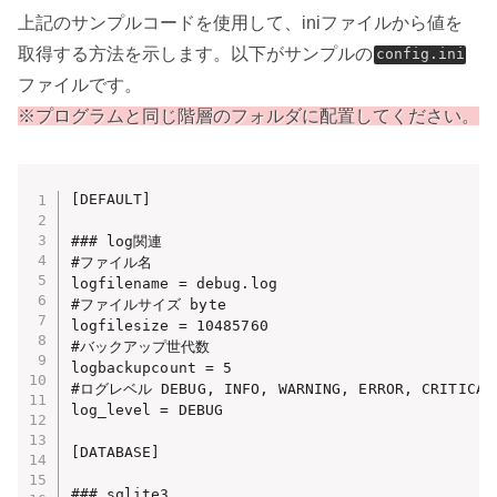
上記のサンプルコードを使用して、iniファイルから値を
取得する方法を示します。以下がサンプルの
config.ini
ファイルです。
※プログラムと同じ階層のフォルダに配置してください。
[DEFAULT]

### log関連

#ファイル名

logfilename = debug.log

#ファイルサイズ byte

logfilesize = 10485760

#バックアップ世代数

logbackupcount = 5 

#ログレベル DEBUG, INFO, WARNING, ERROR, CRITICAL

log_level = DEBUG

[DATABASE]

### sqlite3
