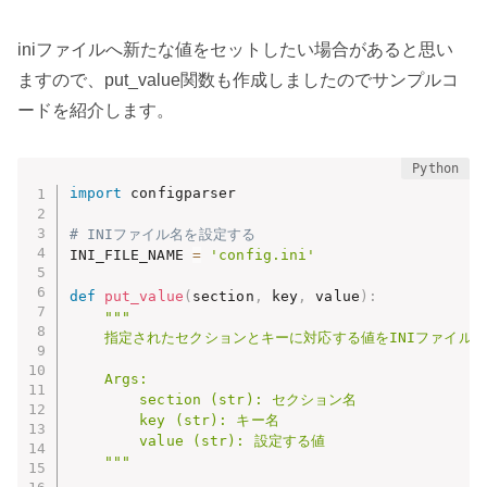
iniファイルへ新たな値をセットしたい場合があると思い
ますので、put_value関数も作成しましたのでサンプルコ
ードを紹介します。
import
 configparser

# INIファイル名を設定する
INI_FILE_NAME 
=
'config.ini'
def
put_value
(
section
,
 key
,
 value
)
:
"""

    指定されたセクションとキーに対応する値をINIファイルに
    Args:

        section (str): セクション名

        key (str): キー名

        value (str): 設定する値

    """