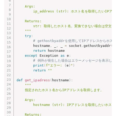
    Args:

        ip_address (str): ホスト名を取得したいIPア
    Returns:

        str: 取得したホスト名。変換できない場合は空文字
    """
try
:
# gethostbyaddrを使用してIPアドレスからホ
        hostname
,
 _
,
 _ 
=
 socket
.
gethostbyaddr
(
i
return
 hostname

except
 Exception 
as
 e
:
# 例外が発生した場合はエラーメッセージを表示し
print
(
f"エラー: 
{
e
}
"
)
return
""
def
get_ipadress
(
hostname
)
:
"""

    指定されたホスト名からIPアドレスを取得します。

    Args:

        hostname (str): IPアドレスを取得したいホスト
    Returns:
