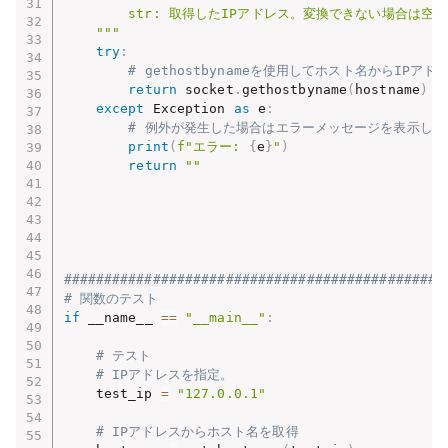
        str: 取得したIPアドレス。変換できない場合は空
    """
try
:
# gethostbynameを使用してホスト名からIPア
return
 socket
.
gethostbyname
(
hostname
)
except
 Exception 
as
 e
:
# 例外が発生した場合はエラーメッセージを表示し
print
(
f"エラー: 
{
e
}
"
)
return
""
###############################################
# 関数のテスト
if
 __name__ 
==
"__main__"
:
# テスト
# IPアドレスを指定。
    test_ip 
=
"127.0.0.1"
# IPアドレスからホスト名を取得