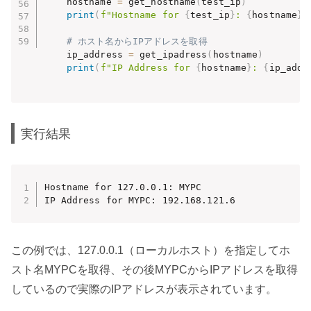
    hostname 
=
 get_hostname
(
test_ip
)
print
(
f"Hostname for 
{
test_ip
}
: 
{
hostname
}
"
# ホスト名からIPアドレスを取得
    ip_address 
=
 get_ipadress
(
hostname
)
print
(
f"IP Address for 
{
hostname
}
: 
{
ip_addr
実行結果
Hostname for 127.0.0.1: MYPC

IP Address for MYPC: 192.168.121.6
この例では、127.0.0.1（ローカルホスト）を指定してホ
スト名MYPCを取得、その後MYPCからIPアドレスを取得
しているので実際のIPアドレスが表示されています。