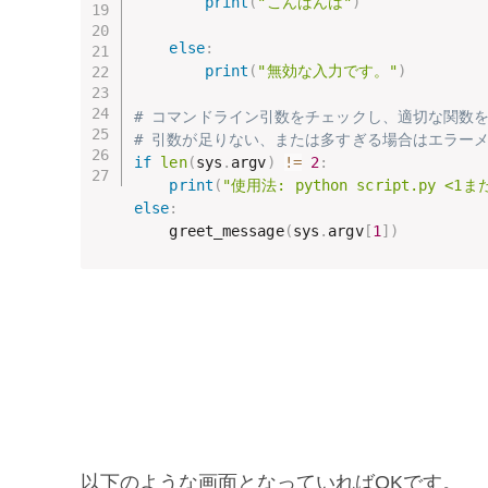
print
(
"こんばんは"
)
else
:
print
(
"無効な入力です。"
)
# コマンドライン引数をチェックし、適切な関数
# 引数が足りない、または多すぎる場合はエラー
if
len
(
sys
.
argv
)
!=
2
:
print
(
"使用法: python script.py <1ま
else
:
    greet_message
(
sys
.
argv
[
1
]
)
以下のような画面となっていればOKです。