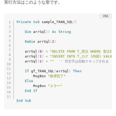
実行方法はこのような形です。
Private
Sub
 sample_TRAN_SQL
(
)
Dim
 arrSql
(
)
As
String
ReDim
 arrSql
(
2
)
    arrSql
(
0
)
=
"DELETE FROM T_受注 WHERE 受注日 <
    arrSql
(
1
)
=
"INSERT INTO T_ログ (内容) VALU
    arrSql
(
2
)
=
""
' 空文字は自動スキップされる
If
 gf_TRAN_SQL
(
arrSql
)
Then
        MsgBox 
"処理完了"
Else
        MsgBox 
"エラー"
End
If
End
Sub