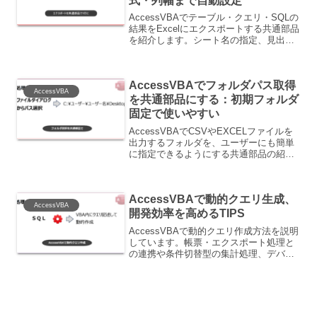
式・列幅まで自動設定
AccessVBAでテーブル・クエリ・SQLの
結果をExcelにエクスポートする共通部品
を紹介します。シート名の指定、見出し
の書式設定、罫線、列幅の自動調整まで
自動化し、TransferSpreadsheetでは物足
りない一覧出力を1行で実現します。
AccessVBAでフォルダパス取得
AccessVBA
を共通部品にする：初期フォルダ
固定で使いやすい
AccessVBAでCSVやEXCELファイルを
出力するフォルダを、ユーザーにも簡単
に指定できるようにする共通部品の紹介
です。
AccessVBAで動的クエリ生成、
AccessVBA
開発効率を高めるTIPS
AccessVBAで動的クエリ作成方法を説明
しています。帳票・エクスポート処理と
の連携や条件切替型の集計処理、デバッ
グ・検証用クエリの生成に威力を発揮し
ます。