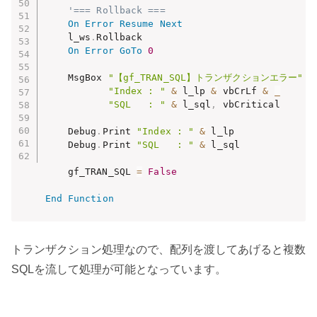
'=== Rollback ===
On
Error
Resume
Next
    l_ws
.
Rollback

On
Error
GoTo
0
    MsgBox 
"【gf_TRAN_SQL】トランザクションエラー"
&
"Index : "
&
 l_lp 
&
 vbCrLf 
&
_
"SQL   : "
&
 l_sql
,
 vbCritical

    Debug
.
Print 
"Index : "
&
 l_lp

    Debug
.
Print 
"SQL   : "
&
 l_sql

    gf_TRAN_SQL 
=
False
End
Function
トランザクション処理なので、配列を渡してあげると複数
SQLを流して処理が可能となっています。