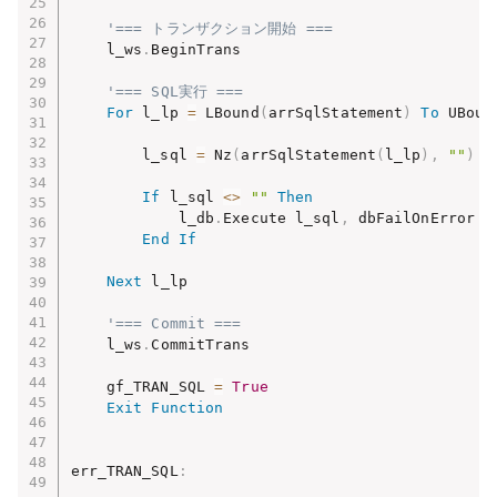
'=== トランザクション開始 ===
    l_ws
.
BeginTrans

'=== SQL実行 ===
For
 l_lp 
=
 LBound
(
arrSqlStatement
)
To
 UBoun
        l_sql 
=
 Nz
(
arrSqlStatement
(
l_lp
)
,
""
)
If
 l_sql 
<
>
""
Then
            l_db
.
Execute l_sql
,
 dbFailOnError

End
If
Next
 l_lp

'=== Commit ===
    l_ws
.
CommitTrans

    gf_TRAN_SQL 
=
True
Exit
Function
err_TRAN_SQL
: