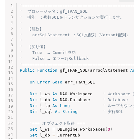
'==============================================
'  プロシージャ名：gf_TRAN_SQL
'  機能　：複数SQLをトランザクションで実行します。
'
'  【引数】
'    arrSqlStatement ：SQL文配列（Variant配列）
'
'  【戻り値】
'    True  … Commit成功
'    False … エラー時Rollback
'==============================================
Public
Function
 gf_TRAN_SQL
(
arrSqlStatement 
As
On
Error
GoTo
 err_TRAN_SQL

Dim
 l_ws 
As
 DAO
.
Workspace    
' Workspac
Dim
 l_db 
As
 DAO
.
Database     
' Database
Dim
 l_lp 
As
Long
' ループカウンタ
Dim
 l_sql 
As
String
' 実行SQL
'=== オブジェクト取得 ===
Set
 l_ws 
=
 DBEngine
.
Workspaces
(
0
)
Set
 l_db 
=
 CurrentDb
