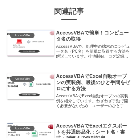
関連記事
AccessVBAで簡単！コンピュー
AccessVBA
タ名の取得
AccessVBAで、処理中の端末のコンピュ
ータ名（PC名）を簡単に取得する方法を
解説しています。排他制御、ログ記録、
特定端末での処理制限などに活用できま
す。ユーザー名やユーザープロファイル
のパスも取れるサンプル付きです。
AccessVBAでExcel自動オープ
AccessVBA
ンの実装例、最後のひと手間をゼ
ロにする方法
AccessVBAでExcel自動オープンの実装
例を紹介しています。わざわざ手動で開
く必要がないため、ユーザーのひと手間
を削減することができます。
AccessVBAでExcelエクスポー
AccessVBA
トを共通部品化：シート名・書