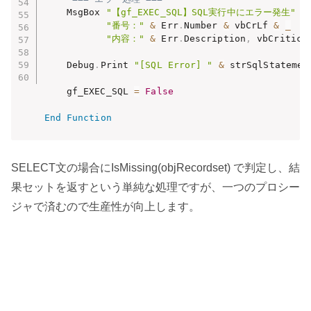
    MsgBox 
"【gf_EXEC_SQL】SQL実行中にエラー発生"
&
"番号："
&
 Err
.
Number 
&
 vbCrLf 
&
_
"内容："
&
 Err
.
Description
,
 vbCritical
    Debug
.
Print 
"[SQL Error] "
&
 strSqlStatement
    gf_EXEC_SQL 
=
False
End
Function
SELECT文の場合にIsMissing(objRecordset) で判定し、結
果セットを返すという単純な処理ですが、一つのプロシー
ジャで済むので生産性が向上します。