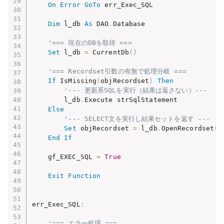
On
Error
GoTo
 err_Exec_SQL

Dim
 l_db 
As
 DAO
.
Database

'=== 現在のDBを取得 ===
Set
 l_db 
=
 CurrentDb
(
)
'=== Recordset引数の有無で処理分岐 ===
If
 IsMissing
(
objRecordset
)
Then
'--- 更新系SQLを実行（結果は返さない）---
        l_db
.
Execute strSqlStatement

Else
'--- SELECT文を実行し結果セットを返す ---
Set
 objRecordset 
=
 l_db
.
OpenRecordset
(
s
End
If
    gf_EXEC_SQL 
=
True
Exit
Function
err_Exec_SQL
:
'=== エラー処理 ===