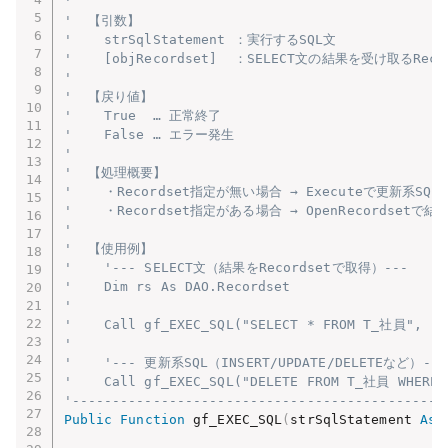
'
'  【引数】
'    strSqlStatement ：実行するSQL文
'    [objRecordset]  ：SELECT文の結果を受け取るRe
'
'  【戻り値】
'    True  … 正常終了
'    False … エラー発生
'
'  【処理概要】
'    ・Recordset指定が無い場合 → Executeで更新系SQL
'    ・Recordset指定がある場合 → OpenRecordset
'
'  【使用例】
'    '--- SELECT文（結果をRecordsetで取得）---
'    Dim rs As DAO.Recordset
'
'    Call gf_EXEC_SQL("SELECT * FROM T_社員", rs
'
'    '--- 更新系SQL（INSERT/UPDATE/DELETEなど）---
'    Call gf_EXEC_SQL("DELETE FROM T_社員 WHERE 
'----------------------------------------------
Public
Function
 gf_EXEC_SQL
(
strSqlStatement 
As