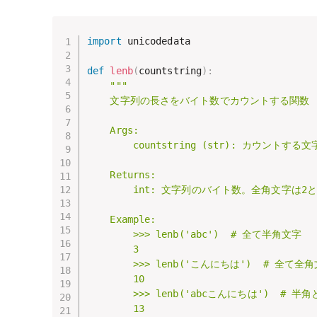
import
 unicodedata

def
lenb
(
countstring
)
:
"""

    文字列の長さをバイト数でカウントする関数

    Args:

        countstring (str): カウントする文
    Returns:

        int: 文字列のバイト数。全角文字は
    Example:

        >>> lenb('abc')  # 全て半角文字

        3

        >>> lenb('こんにちは')  # 全て全角
        10

        >>> lenb('abcこんにちは')  # 半
        13
