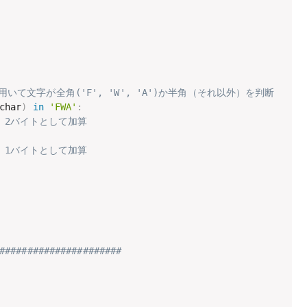
widthを用いて文字が全角('F', 'W', 'A')か半角（それ以外）を判断
char
)
in
'FWA'
:
、2バイトとして加算
、1バイトとして加算
######################