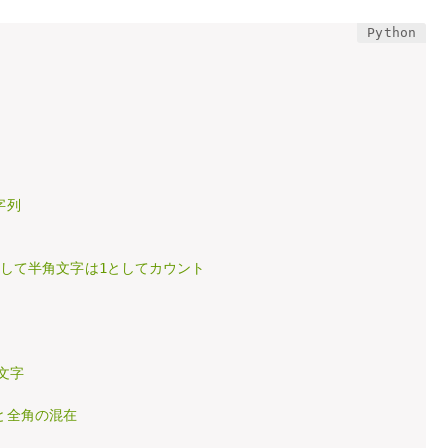
字列

2として半角文字は1としてカウント

文字

角と全角の混在
