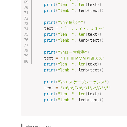
print
(
"len  "
,
len
(
text
)
)
print
(
"lenb "
,
 lenb
(
text
)
)
print
(
"\n全角記号"
)
    text 
=
"「」：；￥・。＃＄～"
print
(
"len  "
,
len
(
text
)
)
print
(
"lenb "
,
 lenb
(
text
)
)
print
(
"\nローマ数字"
)
    text 
=
"ⅠⅡⅢⅣⅤⅥⅦⅧⅨⅩ"
print
(
"len  "
,
len
(
text
)
)
print
(
"lenb "
,
 lenb
(
text
)
)
print
(
"\nエスケープシーケンス"
)
    text 
=
"\a\b\f\n\r\t\v\\\'\""
print
(
"len  "
,
len
(
text
)
)
print
(
"lenb "
,
 lenb
(
text
)
)