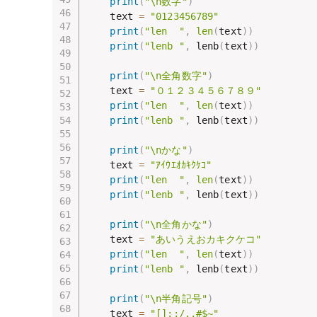
print
(
"\n数字"
)
    text 
=
"0123456789"
print
(
"len  "
,
len
(
text
)
)
print
(
"lenb "
,
 lenb
(
text
)
)
print
(
"\n全角数字"
)
    text 
=
"０１２３４５６７８９"
print
(
"len  "
,
len
(
text
)
)
print
(
"lenb "
,
 lenb
(
text
)
)
print
(
"\nかな"
)
    text 
=
"ｱｲｳｴｵｶｷｸｹｺ"
print
(
"len  "
,
len
(
text
)
)
print
(
"lenb "
,
 lenb
(
text
)
)
print
(
"\n全角かな"
)
    text 
=
"あいうえおカキクケコ"
print
(
"len  "
,
len
(
text
)
)
print
(
"lenb "
,
 lenb
(
text
)
)
print
(
"\n半角記号"
)
    text 
=
"[]:;/.,#$~"