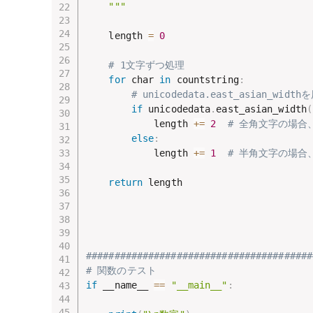
    """
    length 
=
0
# 1文字ずつ処理
for
 char 
in
 countstring
:
# unicodedata.east_asian_
if
 unicodedata
.
east_asian_width
(
            length 
+=
2
# 全角文字の場合
else
:
            length 
+=
1
# 半角文字の場合
return
 length

########################################
# 関数のテスト
if
 __name__ 
==
"__main__"
: