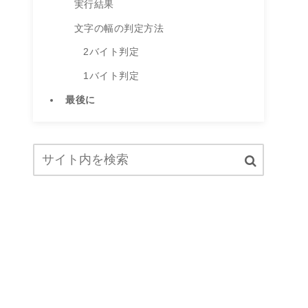
実行結果
文字の幅の判定方法
2バイト判定
1バイト判定
最後に