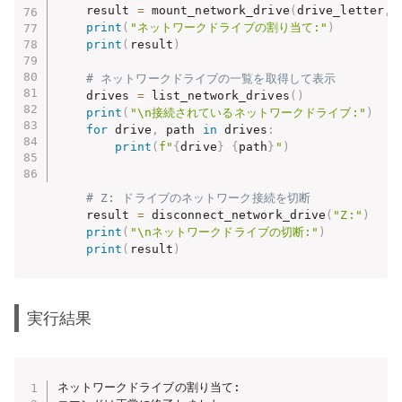
    result 
=
 mount_network_drive
(
drive_letter
,
 
print
(
"ネットワークドライブの割り当て:"
)
print
(
result
)
# ネットワークドライブの一覧を取得して表示
    drives 
=
 list_network_drives
(
)
print
(
"\n接続されているネットワークドライブ:"
)
for
 drive
,
 path 
in
 drives
:
print
(
f"
{
drive
}
{
path
}
"
)
# Z: ドライブのネットワーク接続を切断
    result 
=
 disconnect_network_drive
(
"Z:"
)
print
(
"\nネットワークドライブの切断:"
)
print
(
result
)
実行結果
ネットワークドライブの割り当て:
