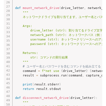
def
mount_network_drive
(
drive_letter
,
 network_p
"""

    ネットワークドライブを割り当てます。ユーザー名とパスワ
    Args:

        drive_letter (str): 割り当てるドライブ文字（
        network_path (str): ネットワークパス（例：
        username (str): ネットワークリソースへの
        password (str): ネットワークリソースへの
    Returns:

        str: コマンドの実行結果

    """
# ユーザー名とパスワードを含むコマンドを組み立てる
    command 
=
f"net use 
{
drive_letter
}
{
network
    result 
=
 subprocess
.
run
(
command
,
 capture_ou
print
(
result
.
stderr
)
return
 result
.
stdout

def
disconnect_network_drive
(
drive_letter
)
:
"""
