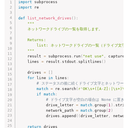
import
import
 re

def
list_network_drives
(
)
:
"""

    ネットワークドライブの一覧を取得します。

    Returns:

        list: ネットワークドライブの一覧（ドライブ文
    """
    result 
=
 subprocess
.
run
(
"net use"
,
 capture_
    lines 
=
 result
.
stdout
.
splitlines
(
)
    drives 
=
[
]
for
 line 
in
 lines
:
# ステータスの後に続くドライブ文字とネットワー
match
=
 re
.
search
(
r'OK\s+([A-Z]:|\s+)\s
if
match
:
# ドライブ文字が空白の場合は None に置き
            drive_letter 
=
match
.
group
(
1
)
.
strip
            network_path 
=
match
.
group
(
2
)
            drives
.
append
(
(
drive_letter
,
 networ
return
 drives
