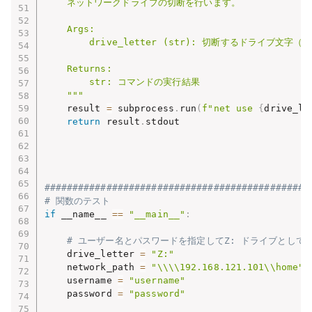
    ネットワークドライブの切断を行います。

    Args:

        drive_letter (str): 切断するドライブ文字（例
    Returns:

        str: コマンドの実行結果

    """
    result 
=
 subprocess
.
run
(
f"net use 
{
drive_le
return
 result
.
stdout

###############################################
# 関数のテスト
if
 __name__ 
==
"__main__"
:
# ユーザー名とパスワードを指定してZ: ドライブとし
    drive_letter 
=
"Z:"
    network_path 
=
"\\\\192.168.121.101\\home"
    username 
=
"username"
    password 
=
"password"